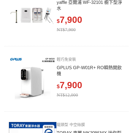
yaffle 亞爾浦 WF-32101 櫥下型淨
水
7,900
$
NT$7,900
輕巧免安裝
GPLUS GP-W01R+ RO瞬熱開飲
機
7,900
$
NT$12,000
龍頭型 中空絲膜
TORAY 東麗 MK309SMX 迷你型