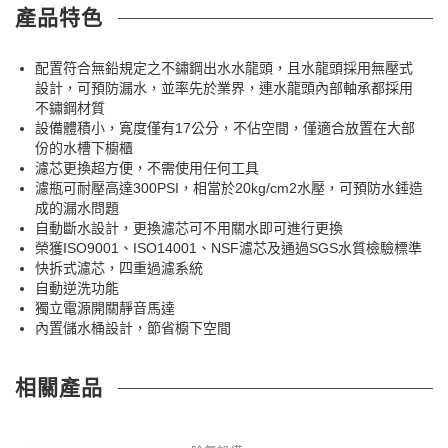
產品特色
配置符合無鉛規定之不鏽鋼出水水龍頭，且水龍頭採用無壓式
設計，可預防漏水，並率先於業界，連水龍頭內部軸承都採用
不鏽鋼材質
設備體積小，寛度僅有17公分，不佔空間，僅適合放置在大部
份的水槽下櫥櫃
濾芯更換超方便，不需使用任何工具
濾瓶可耐壓高達300PSI，相當於20kg/cm2水壓，可預防水錘造
成的漏水問題
自動斷水設計，更換濾芯可不用關水即可進行更換
榮獲ISO9001、ISO14001、NSF濾芯及通過SGS水質檢驗標準
快拆式濾芯，四重過濾系統
自動逆洗功能
獨立電源開關靜音馬達
內置儲水桶設計，節省櫥下空間
相關產品