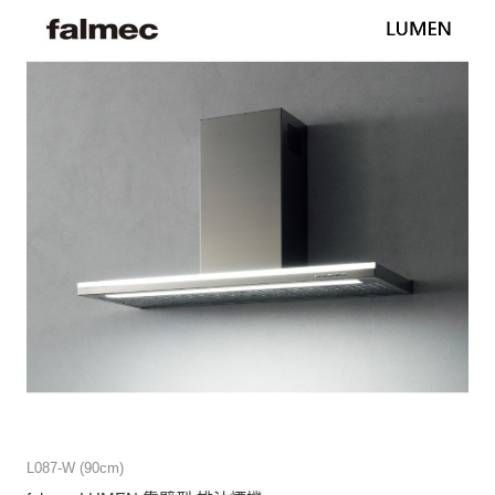
L087-W (90cm)