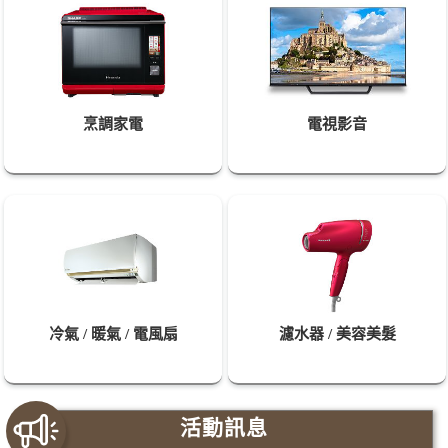
烹調家電
電視影音
冷氣 / 暖氣 / 電風扇
濾水器 / 美容美髮
活
動
訊
息