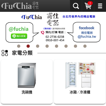
0
家電分類
洗碗機
冰箱 / 冷凍櫃