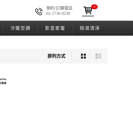
0
預約/訂購電話
02-2736-0238
冷暖空調
影音家電
除濕清淨
排列方式