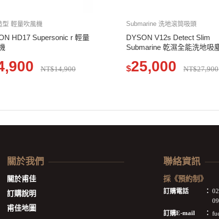
造型 輕量吹風機
Submarine 洗地滾筒吸頭
N HD17 Supersonic r 輕量
DYSON V12s Detect Slim
機
Submarine 乾濕全能洗地吸
SV46
4,900
25,000
$
NT$14,900
NT$27,900
關於我們
聯絡資訊
關於甫佳
採《預約制》
訂購電話
：
0
訂購說明
09
甫佳地圖
訂購E-mail
：
fu