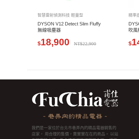
智慧雷射偵測科技 輕量型
精準
DYSON V12 Detect Slim Fluffy
DYSO
無線吸塵器
吹風
18,900
1
$
$
NT$22,900
我們是一家位於台北市巷弄內的精品電器銷售的
店家， 用合理的售價，賣實實在在的商品。 以站