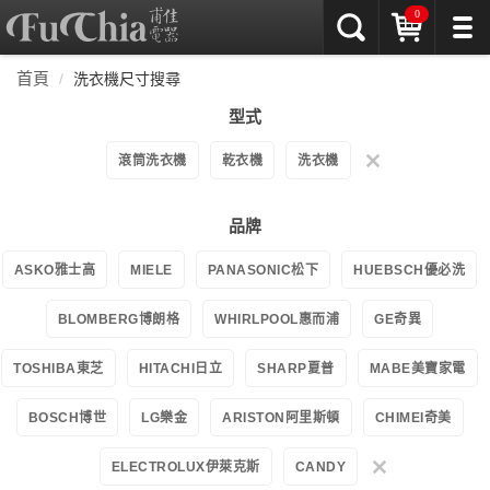
0
首頁
洗衣機尺寸搜尋
型式
滾筒洗衣機
乾衣機
洗衣機
品牌
ASKO雅士高
MIELE
PANASONIC松下
HUEBSCH優必洗
BLOMBERG博朗格
WHIRLPOOL惠而浦
GE奇異
TOSHIBA東芝
HITACHI日立
SHARP夏普
MABE美寶家電
BOSCH博世
LG樂金
ARISTON阿里斯頓
CHIMEI奇美
ELECTROLUX伊萊克斯
CANDY