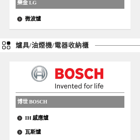
樂金 LG
微波爐
爐具/油煙機/電器收納櫃
博世 BOSCH
IH 感應爐
瓦斯爐