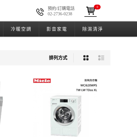
0
預約/訂購電話
02-2736-0238
冷暖空調
影音家電
除濕清淨
排列方式