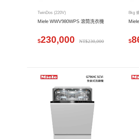
TwinDos (220V)
8kg
Miele WWV980WPS 滾筒洗衣機
Mie
230,000
8
$
$
NT$230,000