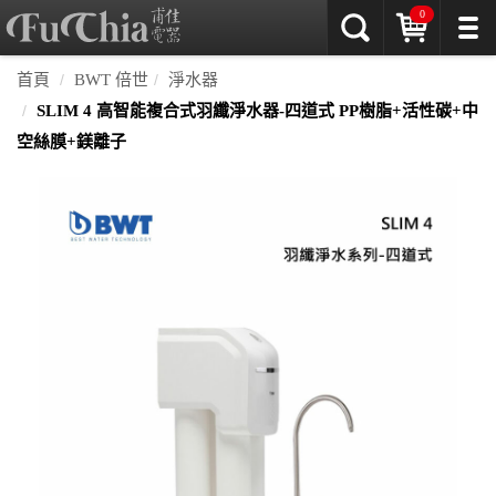
0
首頁
BWT 倍世
淨水器
SLIM 4 高智能複合式羽纖淨水器-四道式 PP樹脂+活性碳+中
空絲膜+鎂離子