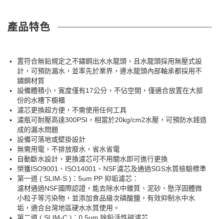
產品特色
置符合無鉛規定之不鏽鋼出水水龍頭，且水龍頭採用無壓式設
計，可預防漏水，並率先於業界，連水龍頭內部軸承都採用不
鏽鋼材質
設備體積小，寛度僅有17公分，不佔空間，僅適合放置在大部
份的水槽下櫥櫃
濾芯更換超方便，不需使用任何工具
濾瓶可耐壓高達300PSI，相當於20kg/cm2水壓，可預防水錘造
成的漏水問題
設備可落地或壁掛設計
無需用電，不排放廢水，省水省電
自動斷水設計，更換濾芯可不用關水即可進行更換
榮獲ISO9001、ISO14001、NSF濾芯及通過SGS水質檢驗標準
第一道 ( SLIM-S )：5um PP 抑垢濾芯：
濾材通過NSF國際認證，能去除水中雜質、泥砂、懸浮固體微
小粒子等污染物，並添加食品級次磷酸鹽，有效抑制水中水
垢，適合台灣地區硬水水質使用。
第二道 ( SLIM-C )：0.5um 除鉛活性碳濾芯