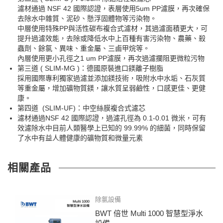
濾材通過 NSF 42 國際認證，表層使用5um PP濾膜，再次確保
去除水中雜質、泥砂、懸浮固體物等污染物。
中層使用特殊PP與活性碳布複合式濾材，其過濾面積更大，可
提升過濾效能，去除或降低水中上百種有害污染物、農藥、殺
蟲劑、餘氯、異味、重金屬、三鹵甲烷等。
內層使用更小孔徑之1 um PP濾膜，再次過濾攔阻更微粒污物
第三道 ( SLIM-MG )：德國原裝進口鎂離子樹脂
採用國際專利獨家過濾並添加鎂技術，吸附水中水垢、石灰質
等重金屬，增加礦物質鎂，讓水質呈弱鹼性，口感更佳、更健
康。
第四道 (SLIM-UF)：中空絲膜複合式濾芯
濾材通過NSF 42 國際認證，過濾孔徑為 0.1-0.01 微米，可有
效濾除水中目前人類醫學上已知的 99.99% 的細菌，同時保留
了水中有益人體健康的礦物質和微量元素
相關產品
除氯設備
BWT 倍世 Multi 1000 智慧型淨水