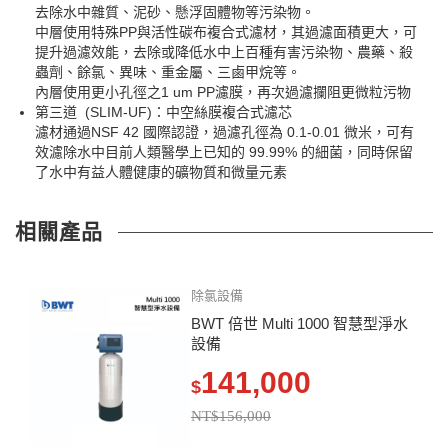
去除水中雜質、泥砂、懸浮固體物等污染物。
中層使用特殊PP與活性碳布複合式濾材，其過濾面積更大，可
提升過濾效能，去除或降低水中上百種有害污染物、農藥、殺
蟲劑、餘氯、異味、重金屬、三鹵甲烷等。
內層使用更小孔徑之1 um PP濾膜，再次過濾攔阻更微粒污物
第三道 (SLIM-UF)：中空絲膜複合式濾芯
濾材通過NSF 42 國際認證，過濾孔徑為 0.1-0.01 微米，可有
效濾除水中目前人類醫學上已知的 99.99% 的細菌，同時保留
了水中有益人體健康的礦物質和微量元素
相關產品
除氯設備
BWT 倍世 Multi 1000 智慧型淨水
設備
141,000
$
NT$156,000