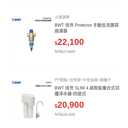
沙濾濾網
BWT 倍世 Protector 手動反洗雜質
過濾器
22,100
$
NT$27,600
PP樹脂+活性碳+中空絲膜+鎂離子
BWT 倍世 SLIM 4 高智能複合式羽
纖淨水器-四道式
20,900
$
NT$26,100