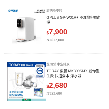
輕巧免安裝
GPLUS GP-W01R+ RO瞬熱開飲
機
7,900
$
NT$12,000
龍頭型 中空絲膜
TORAY 東麗 MK309SMX 迷你型
生飲 快速淨水 淨水器
2,680
$
NT$3,680