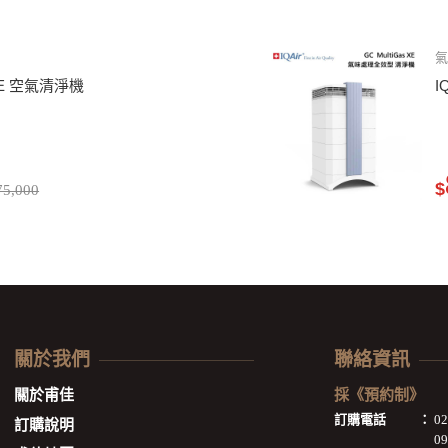
50 XE 空氣清淨機
I
$
5,000
關於我們
聯絡資訊
關於甫佳
採《預約制》
訂購電話
：
0
訂購說明
09