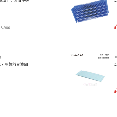
HB919T 空氣清淨機
D
$
8,900
用
H
0307 除菌前置濾網
D
$