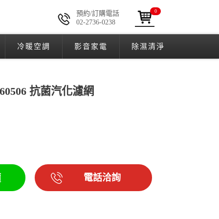
0
預約/訂購電話
02-2736-0238
冷暖空調
影音家電
除濕清淨
060506 抗菌汽化濾網
電話洽詢
價