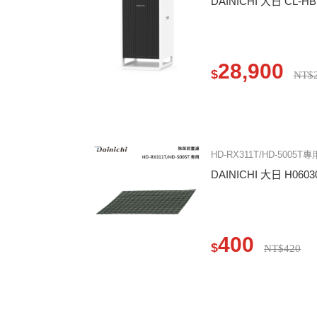
DAINICHI 大日 CL-
28,900
$
NT$2
HD-RX311T/HD-5005T專
DAINICHI 大日 H06
400
$
NT$420