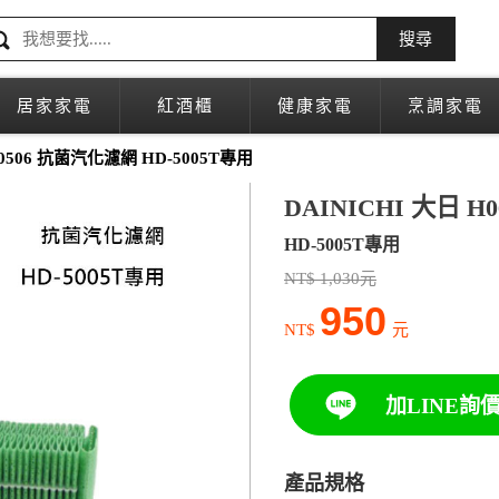
搜尋
居家家電
紅酒櫃
健康家電
烹調家電
0506 抗菌汽化濾網 HD-5005T專用
DAINICHI 大日 H
HD-5005T專用
NT$ 1,030元
950
NT$
元
加LINE詢
產品規格