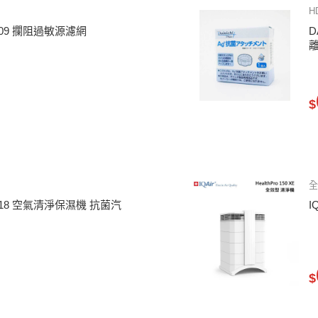
H
60309 攔阻過敏源濾網
D
$
60518 空氣清淨保濕機 抗菌汽
I
$