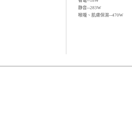
省電--18W
静音--283W
喉嚨、肌膚保濕--470W