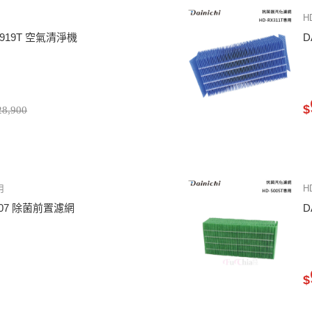
H
HB919T 空氣清淨機
D
$
8,900
用
H
0307 除菌前置濾網
D
$