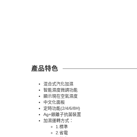
產品特色
混合式汽化加濕
智能濕度微調功能
顯示現在空氣濕度
中文化面板
定時功能(2/4/6/8H)
Ag+銀離子抗菌裝置
加濕運轉方式：
1.標準
2.省電