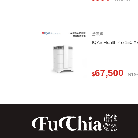
全效型
IQAir HealthPro 1
67,500
$
NT$6