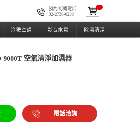
0
預約/訂購電話
02-2736-0238
冷暖空調
影音家電
除濕清淨
HD-9000T 空氣清淨加濕器
電話洽詢
價