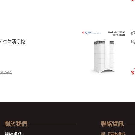
50 XE 空氣清淨機
I
$
9,000
關於我們
聯絡資訊
關於甫佳
採《預約制》