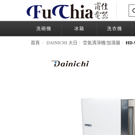
洗碗機
冰箱
洗衣機
首頁
DAINICHI 大日
空氣清淨機/加濕器
HD