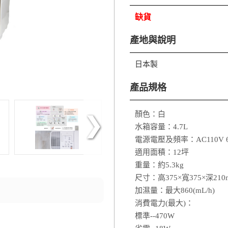
缺貨
產地與說明
日本製
產品規格
顏色：白
水箱容量：4.7L
電源電壓及頻率：AC110V 6
適用面積：12坪
重量：約5.3kg
尺寸：高375×寬375×深210
加濕量：最大860(mL/h)
消費電力(最大)：
標準--470W