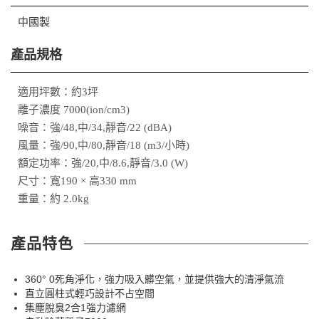
中國製
產品規格
適用坪數：約3坪
離子濃度 7000(ion/cm3)
噪音：強/48,中/34,靜音/22 (dBA)
風量：強/90,中/80,靜音/18 (m3/小時)
額定功率：強/20,中/8.6,靜音/3.0 (W)
尺寸：寬190 × 高330 mm
重量：約 2.0kg
產品特色
360° 0死角淨化，強力吸入髒空氣，並提供強大的清淨氣流
直立圓柱式輕巧設計不占空間
集塵脫臭2合1強力濾網