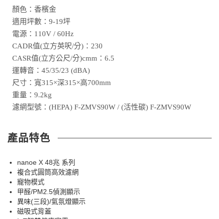
顏色：香檳金
適用坪數：9-19坪
電源：110V / 60Hz
CADR值(立方英呎/分)：230
CASR值(立方公尺/分)cmm：6.5
運轉音：45/35/23 (dBA)
尺寸：寬315×深315×高700mm
重量：9.2kg
濾網型號：(HEPA) F-ZMVS90W / (活性碳) F-ZMVS90W
產品特色
nanoe X 48兆 系列
複合式圓筒高效濾網
寵物模式
甲醛/PM2.5偵測顯示
異味(三段)/氣氛燈顯示
磁吸式背蓋