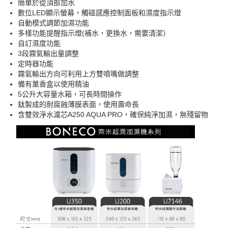
簡單於從頂部加水
數位LED顯示螢幕，觸碰感應控制面板和濕度指示燈
自動模式調節加濕功能
多樣功能提醒指示燈(補水，更換水，需要清潔）
自訂濕度功能
3段霧氣輸出量調整
定時器功能
霧氣輸出方向可利用上方雙噴嘴做調整
備有薰香盒以使用精油
5公升大容量水箱，可長時間操作
鈦製成的耐腐蝕薄膜表面，使用壽命長
含雙效淨水濾芯A250 AQUA PRO，確保純淨加濕，無殘留物