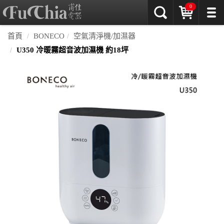
0
首頁
BONECO
空氣清淨機/加濕器
U350 冷暖霧超音波加濕機 約18坪