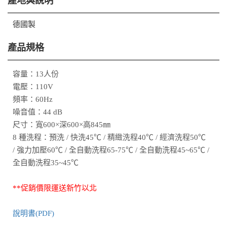
產地與說明
德國製
產品規格
容量：13人份
電壓：110V
頻率：60Hz
噪音值：44 dB
尺寸：寬600×深600×高845㎜
8 種洗程：預洗 / 快洗45℃ / 精緻洗程40℃ / 經濟洗程50℃
/ 強力加壓60℃ / 全自動洗程65-75℃ / 全自動洗程45~65℃ /
全自動洗程35~45℃
**促銷價限運送新竹以北
說明書(PDF)