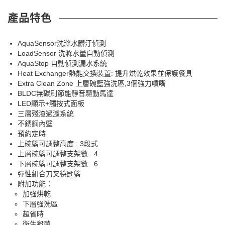
產品特色
AquaSensor洗滌水髒汙偵測
LoadSensor 洗滌水量自動偵測
AquaStop 自動偵測漏水系統
Heat Exchanger熱能交換裝置: 提升烘乾效果並保護餐具
Extra Clean Zone 上層碗籃強洗區,3個強力噴嘴
BLDC無碳刷節能靜音驅動馬達
LED顯示+觸按式面板
三層殘渣過濾系統
不銹鋼內壁
預約定時
上碗籃可調整高度 : 3段式
上層碗籃可調整支架數 : 4
下層碗籃可調整支架數 : 6
彈性組合刀叉筷匙籃
附加功能：
加強烘乾
下層強洗區
超省時
衛生殺菌