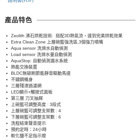
說明書(PDF)
產品特色
Zeolith 沸石烘乾技術: 搭配3D熱氣流，達到完美烘乾效果
Extra Clean Zone 上層碗籃強洗區,3個強力噴嘴
Aqua sensor 洗滌水自動偵測
Load sensor 洗滌水量自動偵測
AquaStop: 自動偵測漏水系統
熱能交換裝置
BLDC無碳刷節能靜音驅動馬達
不鏽鋼桶身
三層殘渣過濾網
LED顯示+觸按式面板
第三層 刀叉抽屜
上碗籃可調整高度 : 3段式
上層碗籃可調整支架數 : 4
下層碗籃可調整支架數 : 6
洗程結束聲音提示
預約定時：24小時
軟化鹽不足指示燈