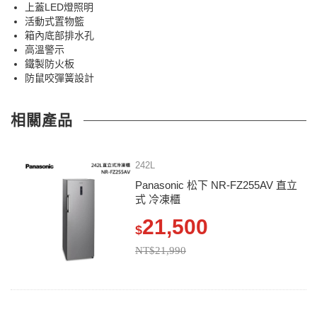
上蓋LED燈照明
活動式置物籃
箱內底部排水孔
高溫警示
鐵製防火板
防鼠咬彈簧設計
相關產品
242L
Panasonic 松下 NR-FZ255AV 直立
式 冷凍櫃
21,500
$
NT$21,990