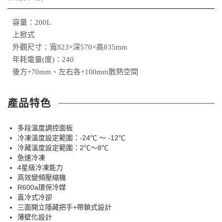
容量：200L
上掀式
外觀尺寸：寬823×深570×高835mm
年耗電量(度)：240
後方+70mm、左右各+100mm散熱空間
產品特色
多段溫度調控面板
冷凍溫度設定範圍：-24℃ ～ -12℃
冷藏溫度設定範圍：2℃～8℃
急速冷凍
4星級冷凍能力
高效變頻壓縮機
R600a環保冷媒
直冷式冷卻
三面開立隱藏把手+帶鎖式設計
薄壁化設計