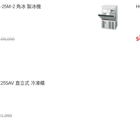
M-25M-2 角冰 製冰機
H
$
09,000
-FZ255AV 直立式 冷凍櫃
1,990