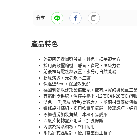
分享
產品特色
外觀四周採圓弧設計，雙色上框美觀大方
採用高效壓縮機，靜音、省電、冷凍力強
前後框有電熱絲裝置，水分可自然蒸發
粉底烤漆，光亮永不生鏽
保溫壁6cm，保溫效果好
德國利勃以建築設備起家，擁有厚實的機械重工業
有霜制冷系統，溫控達零下 -12度C到-28度C (
雙色上框(黑灰 銀色)美觀大方，塑鋼材質優於傳
邊條設計精細、採用軟質阻氣簾，玻璃輕巧、好
冰櫃機房加裝角鐵，冰櫃不易變形
溫度控制轉盤外附蓋，加強保護
內膽為烤漆鋼板，堅固耐用
附指針式溫度計，使用雙重鑄工輪子