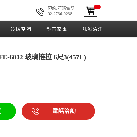
0
預約/訂購電話
02-2736-0238
冷暖空調
影音家電
除濕清淨
E-6002 玻璃推拉 6尺3(457L)
電話洽詢
價