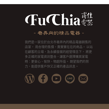
我們是一家位於台北市巷弄內的精品電器銷售的
店家， 用合理的售價，賣實實在在的商品。 以站
在顧客的立場，及永續發展的經營理念下， 將更
多正確的家電資訊整合，讓客戶選擇購買家電
時：更安心、愉快、物超所值。 期望我們的努
力，能提供客戶快又正確的產品訊息。