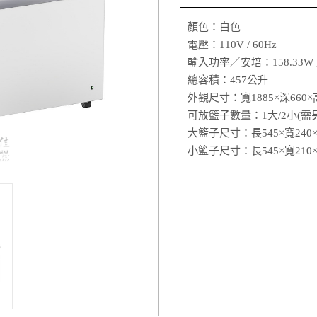
顏色：白色
電壓：110V / 60Hz
輸入功率／安培：158.33W ／
總容積：457公升
外觀尺寸：寬1885×深660×
可放籃子數量：1大/2小(需另
大籃子尺寸：長545×寬240×
小籃子尺寸：長545×寬210×