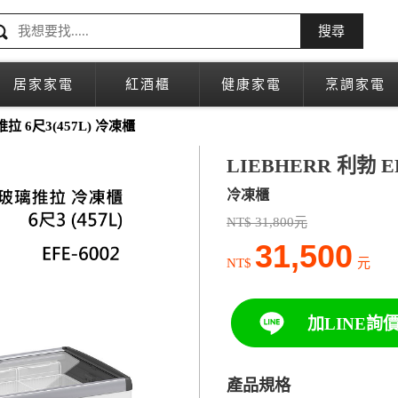
搜尋
居家家電
紅酒櫃
健康家電
烹調家電
推拉 6尺3(457L) 冷凍櫃
LIEBHERR 利勃 EF
冷凍櫃
NT$ 31,800元
31,500
NT$
元
加LINE詢
產品規格