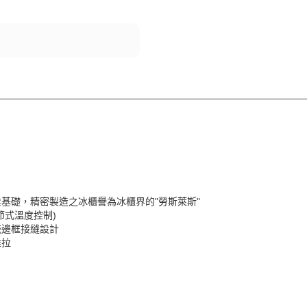
基礎，精密製造之冰櫃譽為冰櫃界的"勞斯萊斯"
調節式溫度控制)
統邊框接縫設計
推拉