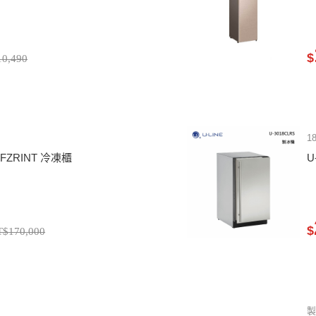
$
0,490
1
4FZRINT 冷凍櫃
U
$
T$170,000
製