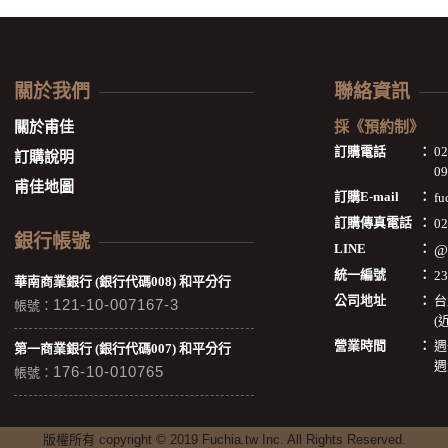
關於我們
聯絡資訊
關於甫佳
採《預約制》
訂購電話
：
0
訂購說明
09
甫佳地圖
訂購E-mail
：
fu
訂購傳真電話
：
02
銀行帳號
LINE
：
@
統一編號
：
2
華南商業銀行 (銀行代碼008) 和平分行
公司地址
：
台
121-10-007167-3
帳號：
(
營業時間
：
週
第一商業銀行 (銀行代碼007) 和平分行
週
176-10-010765
帳號：
版權所有 copyright © 2019 Fuchia.tw Inc. All Rights Reserved.