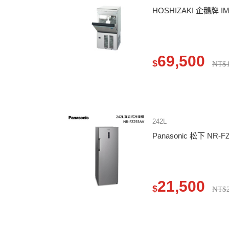
HOSHIZAKI 企鵝牌 I
69,500
$
NT$1
242L
Panasonic 松下 NR
21,500
$
NT$2