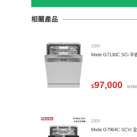
相關產品
220V
Miele G7130C SC
97,000
$
NT$9
220V
Miele G7964C SC