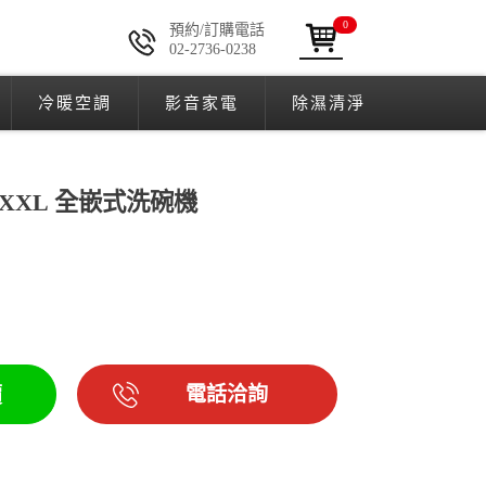
0
預約/訂購電話
02-2736-0238
冷暖空調
影音家電
除濕清淨
CVi XXL 全嵌式洗碗機
電話洽詢
價