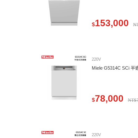
153,000
$
N
220V
Miele G5314C SC
78,000
$
NT$7
220V