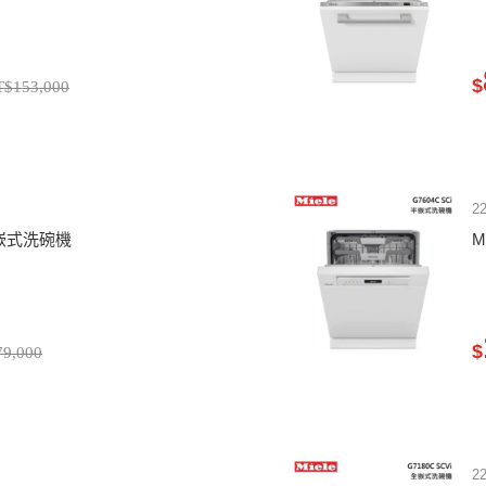
$
T$153,000
2
i 半嵌式洗碗機
M
$
9,000
2