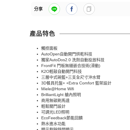
分享
產品特色
觸控面板
AutoOpen自動開門烘乾科技
獨家AutoDos2.0 洗劑自動投放科技
FrontFit 門板無縫嵌合技術(滑動)
K2O輕敲自動開門科技
三層中式碗籃+三支全尺寸沖水臂
3D餐具托盤+ +Extra Comfort 籃架設計
Miele@Home Wifi
BrilliantLight 艙內照明
商用無碳刷馬達
輕鬆關門設計
可調光LED照明
EcoFeedback節能回饋
熱水進水功能
顯示剩餘時間顯示