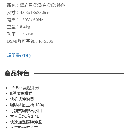
顏色：耀岩黑/珍珠白/琉璃綠色
尺寸：43.3x18x33.6cm
電壓：120V / 60Hz
重量：8.4kg
功率：1350W
BSMI許可字號：R45336
說明書(PDF)
產品特色
19 Bar 氣壓沖煮
8種預設模式
快拆式沖泡器
咖啡研磨豆槽 150g
可調式咖啡出水口
大容量水箱 1.4L
快速加熱隨時沖煮
水質軟硬度設定