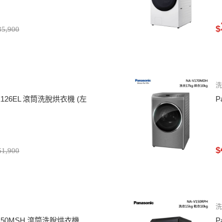
$
5,900
洗
-LX126EL 滾筒洗脫烘衣機 (左
P
$
1,900
洗
A-V150MSH 滾筒洗脫烘衣機
P