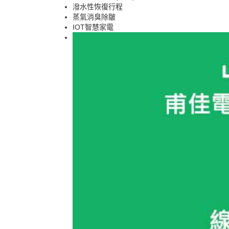
潑水性恢復行程
蒸氣消臭除皺
IOT智慧家電