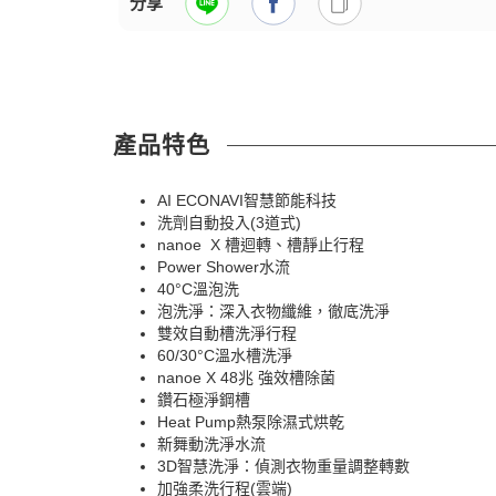
分享
產品特色
AI ECONAVI智慧節能科技
洗劑自動投入(3道式)
nanoe X 槽迴轉、槽靜止行程
Power Shower水流
40°C溫泡洗
泡洗淨：深入衣物纖維，徹底洗淨
雙效自動槽洗淨行程
60/30°C溫水槽洗淨
nanoe X 48兆 強效槽除菌
鑽石極淨鋼槽
Heat Pump熱泵除濕式烘乾
新舞動洗淨水流
3D智慧洗淨：偵測衣物重量調整轉數
加強柔洗行程(雲端)