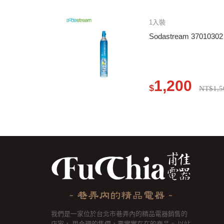
1入裝
Sodastream 37010
1,200
$
NT$1,5
我們是一家位於台北市巷弄內的精品電器銷售的
店家， 用合理的售價，賣實實在在的商品。 以站