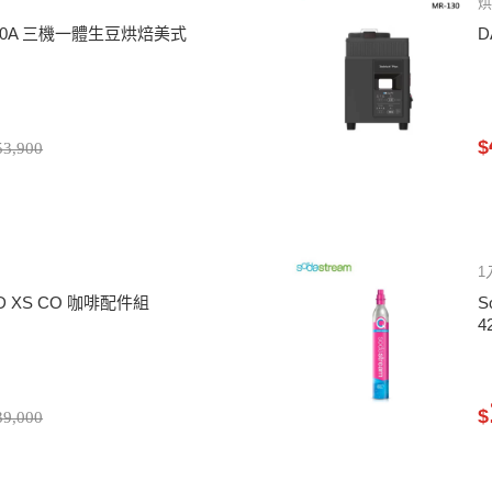
-520A 三機一體生豆烘焙美式
D
$
3,900
1
MD XS CO 咖啡配件組
S
4
$
9,000