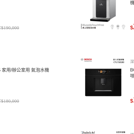
$
T$190,000
深
 PLUS 家用/辦公室用 氣泡水機
B
$
T$180,000