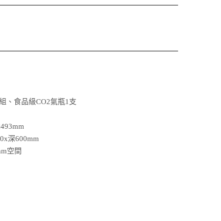
組、食品級CO2氣瓶1支
493mm
x深600mm
mm空間