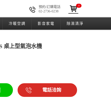
0
預約/訂購電話
02-2736-0238
冷暖空調
影音家電
除濕清淨
LASS 桌上型氣泡水機
電話洽詢
價