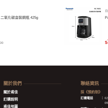
自
302 二氧化碳盒裝鋼瓶 425g
P
$
00
關於我們
聯絡資訊
關於甫佳
採《預約制》
訂購電話
：
0
訂購說明
09
甫佳地圖