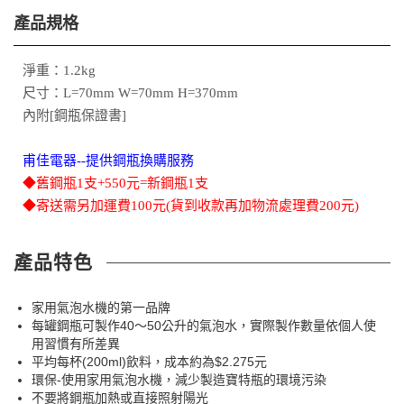
產品規格
淨重：1.2kg
尺寸：L=70mm W=70mm H=370mm
內附[鋼瓶保證書]
甫佳電器--提供鋼瓶換購服務
◆舊鋼瓶1支+550元=新鋼瓶1支
◆寄送需另加運費100元(貨到收款再加物流處理費200元)
產品特色
家用氣泡水機的第一品牌
每罐鋼瓶可製作40～50公升的氣泡水，實際製作數量依個人使
用習慣有所差異
平均每杯(200ml)飲料，成本約為$2.275元
環保-使用家用氣泡水機，減少製造寶特瓶的環境污染
不要將鋼瓶加熱或直接照射陽光