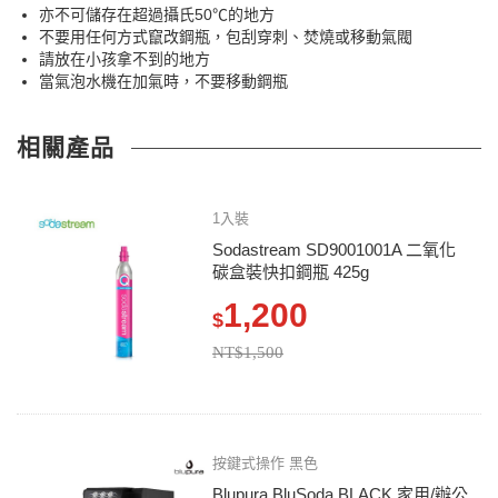
亦不可儲存在超過攝氏50℃的地方
不要用任何方式竄改鋼瓶，包刮穿刺、焚燒或移動氣閥
請放在小孩拿不到的地方
當氣泡水機在加氣時，不要移動鋼瓶
相關產品
1入裝
Sodastream SD9001001A 二氧化
碳盒裝快扣鋼瓶 425g
1,200
$
NT$1,500
按鍵式操作 黑色
Blupura BluSoda BLACK 家用/辦公