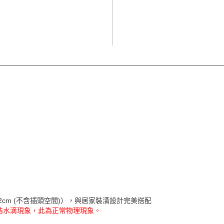
2cm (不含插頭空間)），與居家裝潢設計完美搭配
結水滴現象，此為正常物理現象。