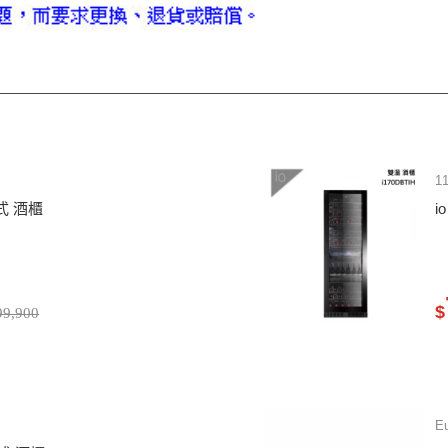
1
入式 酒櫃
i
$
9,900
E