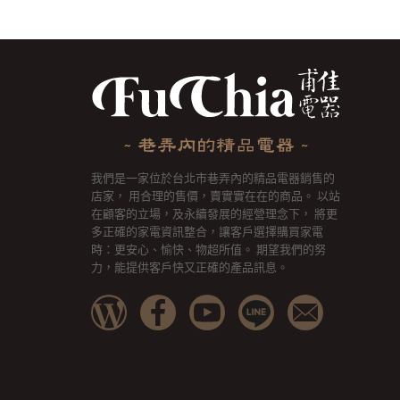
我們是一家位於台北市巷弄內的精品電器銷售的
店家， 用合理的售價，賣實實在在的商品。 以站
在顧客的立場，及永續發展的經營理念下， 將更
多正確的家電資訊整合，讓客戶選擇購買家電
時：更安心、愉快、物超所值。 期望我們的努
力，能提供客戶快又正確的產品訊息。