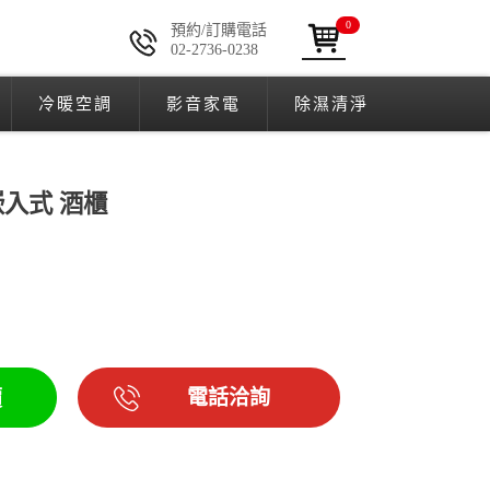
0
預約/訂購電話
02-2736-0238
冷暖空調
影音家電
除濕清淨
溫 嵌入式 酒櫃
電話洽詢
價