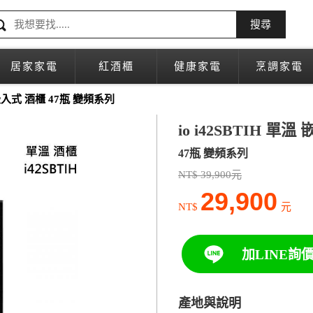
搜尋
居家家電
紅酒櫃
健康家電
烹調家電
 嵌入式 酒櫃 47瓶 變頻系列
io i42SBTIH 單
47瓶 變頻系列
NT$ 39,900元
29,900
NT$
元
加LINE詢
產地與說明