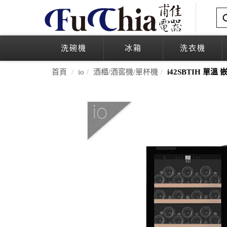
洗碗機
冰箱
洗衣機
首頁
io
酒櫃/酒窖機/單杯機
i42SBTIH 單溫