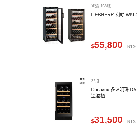
單溫 168瓶
LIEBHERR 利勃 WKb
55,800
$
NT$6
32瓶
Dunavox 多瑙明珠 DA
溫酒櫃
31,500
$
NT$3