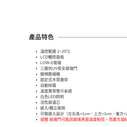
產品特色
溫控範圍 2~20℃
LCD觸控面板
LOW-E玻璃
三層抗UV安全玻璃門
變頻壓縮機
固定式木質層架
自動除霜
溫度異常警示系統
白色LED照明
活性碳濾芯
嵌入/獨立兩用
可做嵌入設計（左右各+1cm、上方+1cm、後方+
提醒 玻璃門可能因玻璃表面溫度較低，而產生凝