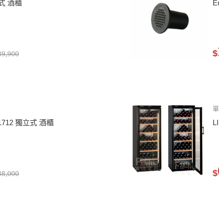
入式 酒櫃
E
$
9,900
單
b1712 獨立式 酒櫃
L
$
8,000