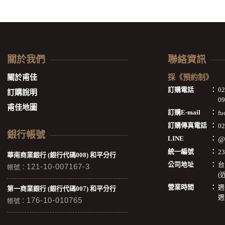
關於我們
聯絡資訊
關於甫佳
採《預約制》
訂購電話
：
0
訂購說明
09
甫佳地圖
訂購E-mail
：
fu
訂購傳真電話
：
02
銀行帳號
LINE
：
@
統一編號
：
2
華南商業銀行 (銀行代碼008) 和平分行
公司地址
：
台
121-10-007167-3
帳號：
(
營業時間
：
週
第一商業銀行 (銀行代碼007) 和平分行
週
176-10-010765
帳號：