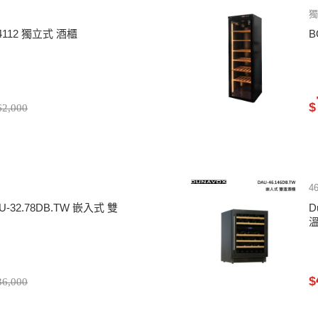
獨
4112 獨立式 酒櫃
B
$
2,000
4
U-32.78DB.TW 嵌入式 雙
D
$
6,000