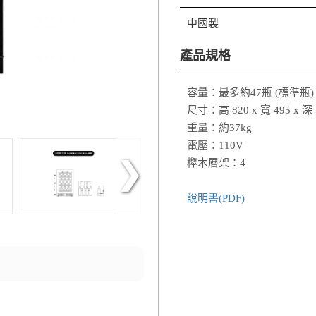
中國製
產品規格
容量：最多約47瓶 (標準瓶)
尺寸：高 820 x 寬 495 x 
重量：約37kg
電壓：110V
櫸木層架：4
說明書(PDF)