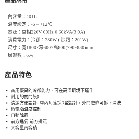
產品規格
內容量：401L
溫度設定：-6 ~ +12℃
電源：單相220V 60Hz 0.66kVA(3.0A)
消費電力：冷卻：280W ( 除霜：201W)
尺寸：寬1800×深600×高800(790~830)mm
層架數：6片
產品特色
商用優異的冷卻能力，可在高溫環境下運作
耐用的關門設計
清潔方便設計- 庫內角落採R型設計，外門磁條可拆下清洗
微電腦溫度控制
自動除霜
前方進氣 前方排氣
大容量內容積