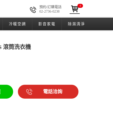
0
預約/訂購電話
02-2736-0238
冷暖空調
影音家電
除濕清淨
WPS 滾筒洗衣機
電話洽詢
價