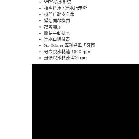
WPS防水系統
檢查排水 / 進水指示燈
機門自動安全鎖
緊急開啟機門
故障顯示
簡易手動排水
進水口過濾器
SoftSteam專利蜂巢式滾筒
最高脫水轉速 1600 rpm
最低脫水轉速 400 rpm