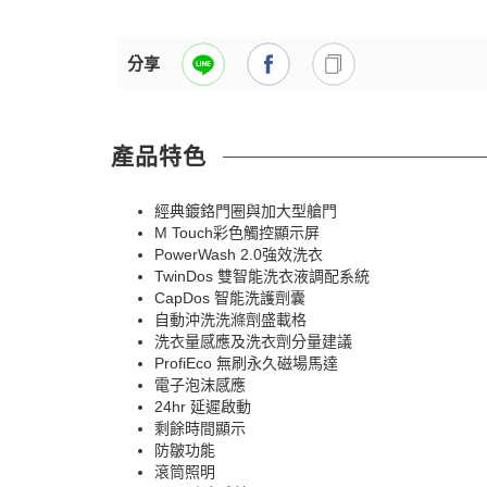
分享
產品特色
經典鍍鉻門圈與加大型艙門
M Touch彩色觸控顯示屏
PowerWash 2.0強效洗衣
TwinDos 雙智能洗衣液調配系統
CapDos 智能洗護劑囊
自動沖洗洗滌劑盛載格
洗衣量感應及洗衣劑分量建議
ProfiEco 無刷永久磁場馬達
電子泡沫感應
24hr 延遲啟動
剩餘時間顯示
防皺功能
滾筒照明