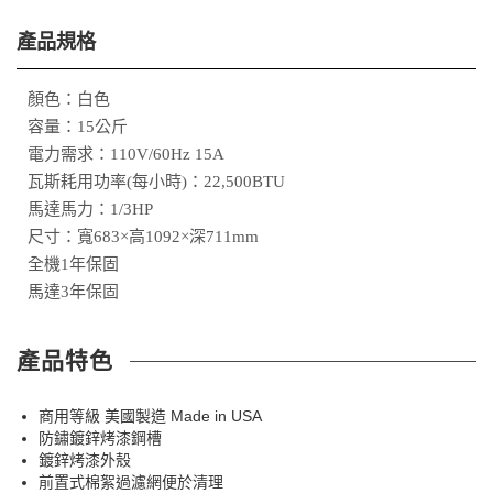
產品規格
顏色：白色
容量：15公斤
電力需求：110V/60Hz 15A
瓦斯耗用功率(每小時)：22,500BTU
馬達馬力：1/3HP
尺寸：寬683×高1092×深711mm
全機1年保固
馬達3年保固
產品特色
商用等級 美國製造 Made in USA
防鏽鍍鋅烤漆鋼槽
鍍鋅烤漆外殼
前置式棉絮過濾網便於清理