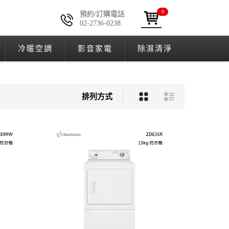
0
預約/訂購電話
02-2736-0238
冷暖空調
影音家電
除濕清淨
排列方式