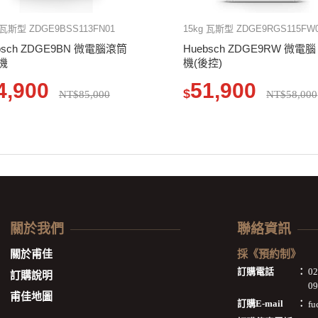
 瓦斯型 ZDGE9BSS113FN01
15kg 瓦斯型 ZDGE9RGS115FW
bsch ZDGE9BN 微電腦滾筒
Huebsch ZDGE9RW 微電
機
機(後控)
4,900
51,900
$
NT$85,000
NT$58,000
關於我們
聯絡資訊
關於甫佳
採《預約制》
訂購電話
：
0
訂購說明
09
甫佳地圖
訂購E-mail
：
fu