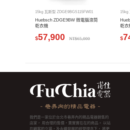
15kg 瓦斯型 ZDGE9BGS115FW01
15kg
Huebsch ZDGE9BW 微電腦滾筒
Hue
乾衣機
乾衣
57,900
7
$
$
NT$65,000
我們是一家位於台北市巷弄內的精品電器銷售的
店家， 用合理的售價，賣實實在在的商品。 以站
在顧客的立場，及永續發展的經營理念下， 將更