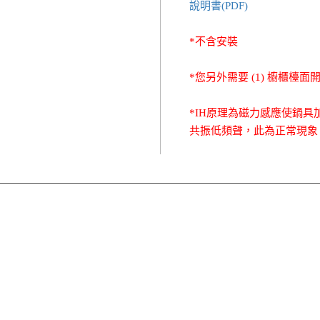
說明書(PDF)
*不含安裝
*您另外需要 (1) 櫥櫃檯面
*IH原理為磁力感應使鍋
共振低頻聲，此為正常現象