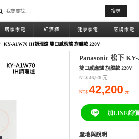
搜尋
居家家電
紅酒櫃
健康家電
烹調家電
KY-A1W70 IH調理爐 雙口感應爐 旗艦款 220V
Panasonic 松下 K
雙口感應爐 旗艦款 220V
NT$ 46,900元
42,200
NT$
元
加LINE詢
產地與說明