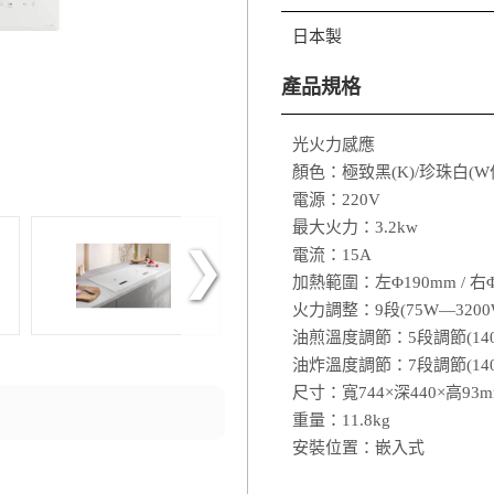
日本製
產品規格
光火力感應
顏色：極致黑(K)/珍珠白(W
電源：220V
最大火力：3.2kw
電流：15A
加熱範圍：左Φ190mm / 右Φ
火力調整：9段(75W―3200
油煎溫度調節：5段調節(140
油炸溫度調節：7段調節(140
尺寸：寬744×深440×高93
重量：11.8kg
安裝位置：嵌入式