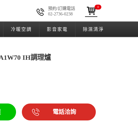
0
預約/訂購電話
02-2736-0238
冷暖空調
影音家電
除濕清淨
Y-A1W70 IH調理爐
電話洽詢
價