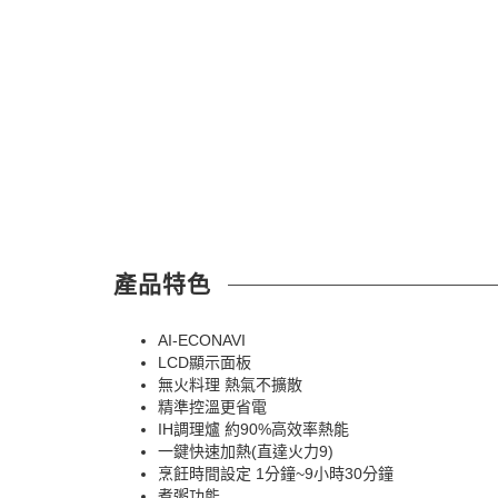
產品特色
AI-ECONAVI
LCD顯示面板
無火料理 熱氣不擴散
精準控溫更省電
IH調理爐 約90%高效率熱能
一鍵快速加熱(直達火力9)
烹飪時間設定 1分鐘~9小時30分鐘
煮粥功能