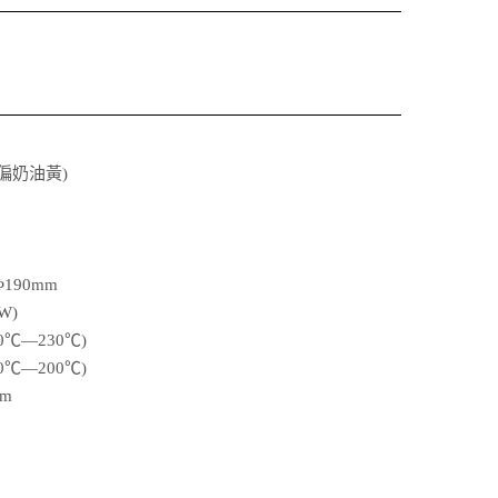
偏奶油黃)
190mm
W)
℃―230℃)
℃―200℃)
mm