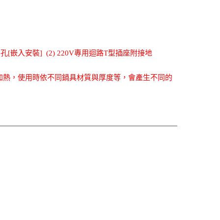
開孔[嵌入安裝] (2) 220V專用迴路T型插座附接地
具加熱，使用時依不同鍋具材質與厚度等，會產生不同的