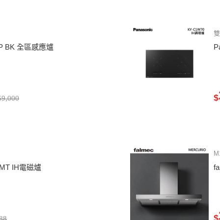
雙
 FP BK 全區感應爐
P
$
9,000
M
0MT IH電磁爐
f
$
88