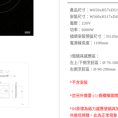
產品尺寸：W650xH57xD51
安裝尺寸：W560xH117xD4
電壓：220V
功率：6000W
插頭安裝預留尺寸 ：D120m
電源線長度：1100mm
3個鍋具感應區：
左上/下側烹飪區：Ø 70-180
右側烹飪區：Ø 90-290mm 
*不含安裝
*您另外需要 (1) 櫥櫃檯面開
*IH原理為磁力感應使鍋
共振低頻聲，此為正常現象