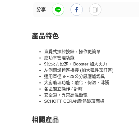
分享
產品特色
直覺式操控按鈕，操作更簡單
總功率管理功能
9段火力設定 + Booster 加大火力
左側兩爐跨區橋接 (加大彈性烹飪區)
適用直徑 9～29公分感應爐鍋具
大廚助理功能：融化、保溫、沸騰
各區獨立操作 / 計時
安全鎖，異常高溫斷電
SCHOTT CERAN耐熱玻璃面板
相關產品