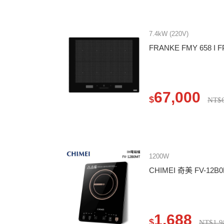
7.4kW (220V)
FRANKE FMY 658 I
67,000
$
NT$6
1200W
CHIMEI 奇美 FV-12B
1,688
$
NT$1,9