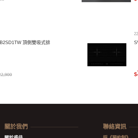
2
-KTB2SD1TW 頂側雙吸式排
S
$
2,900
關於我們
聯絡資訊
關於甫佳
採《預約制》