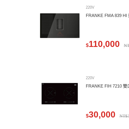
220V
FRANKE FMA 839
110,000
$
NT
220V
FRANKE FIH 7210
30,000
$
NT$3