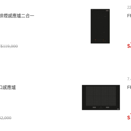
2
 HI 排煙感應爐二合一
F
$
$119,000
7
 雙口感應爐
F
$
2,000