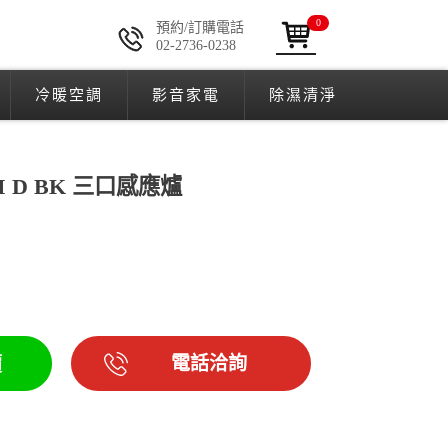
0
預約/訂購電話
02-2736-0238
冷暖空調
影音家電
除濕清淨
3 I D BK 三口感應爐
電話洽詢
價