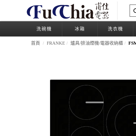
洗碗機
冰箱
洗衣機
首頁
FRANKE
爐具/排油煙機/電器收納櫃
FS