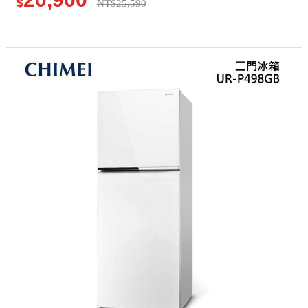
$
NT$25,590