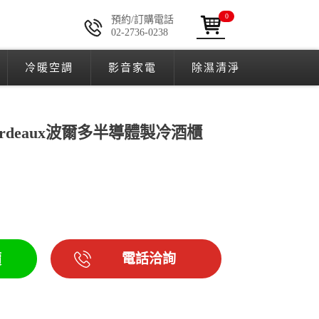
0
預約/訂購電話
02-2736-0238
冷暖空調
影音家電
除濕清淨
Bordeaux波爾多半導體製冷酒櫃
電話洽詢
價