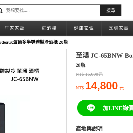
搜尋
居家家電
紅酒櫃
健康家電
烹調家電
Bordeaux波爾多半導體製冷酒櫃 28瓶
至鴻 JC-65BNW 
28瓶
NT$ 16,000元
14,800
NT$
元
加LINE詢
產地與說明