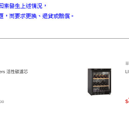
單
filters 活性碳濾芯
L
$
00