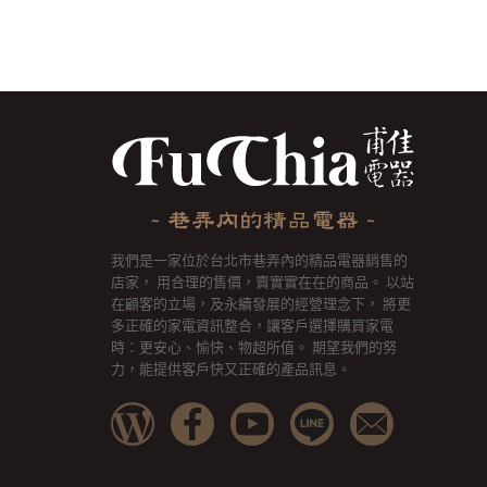
我們是一家位於台北市巷弄內的精品電器銷售的
店家， 用合理的售價，賣實實在在的商品。 以站
在顧客的立場，及永續發展的經營理念下， 將更
多正確的家電資訊整合，讓客戶選擇購買家電
時：更安心、愉快、物超所值。 期望我們的努
力，能提供客戶快又正確的產品訊息。