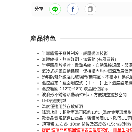
分享
產品特色
半導體電子晶片制冷，變壓變流技術
無壓縮機、無冷媒劑、無震動 (有風扇聲)
半導體晶片聚冷、散熱系統、自動溫控調節、節
氣冷式送風自動循環，保持櫃內均勻恒溫及最佳
透明防紫外線強化玻璃門(無霧氣、不積水）黑色
溫控設定：鏡面觸控式【＋、－】上下溫度設定
溫控範圍：12℃~18℃ 液晶數位顯示
波浪形不銹鋼活動酒架6個，方便調整擺放空間
LED內照明燈
溫度僅適用於存放紅酒
降溫功能：相對室溫可降約10℃ (溫度會受環境影
歐美品質規範進口商品，榮獲美國UL、歐盟CE
須預留 左右各+10cm 背後及高度各+15cm以利
提醒 玻璃門可能因玻璃表面溫度較低，而產生凝