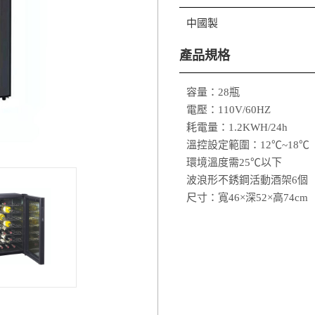
中國製
產品規格
容量：28瓶
電壓：110V/60HZ
耗電量：1.2KWH/24h
溫控設定範圍：12℃~18℃
環境溫度需25℃以下
波浪形不銹鋼活動酒架6個
尺寸：寬46×深52×高74cm