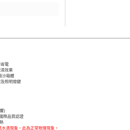
源省電
保濕效果
磨沙箱體
鍵及照明燈鍵
響)
等國際品質認證
散熱
結水滴現象，此為正常物理現象。