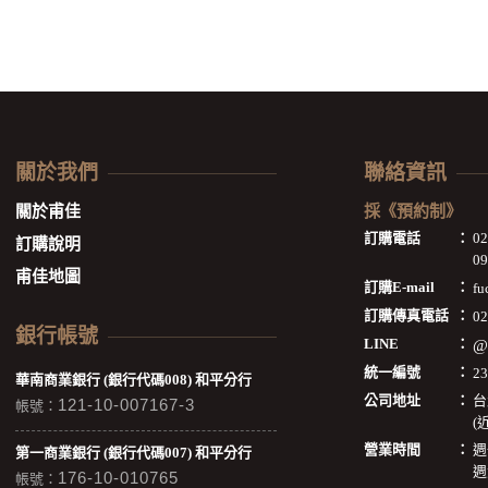
關於我們
聯絡資訊
關於甫佳
採《預約制》
訂購電話
：
0
訂購說明
09
甫佳地圖
訂購E-mail
：
fu
訂購傳真電話
：
02
銀行帳號
LINE
：
@
統一編號
：
2
華南商業銀行 (銀行代碼008) 和平分行
公司地址
：
台
121-10-007167-3
帳號：
(
營業時間
：
週
第一商業銀行 (銀行代碼007) 和平分行
週
176-10-010765
帳號：