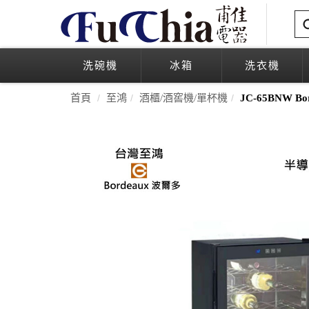
洗碗機
冰箱
洗衣機
首頁
至鴻
酒櫃/酒窖機/單杯機
JC-65BNW 