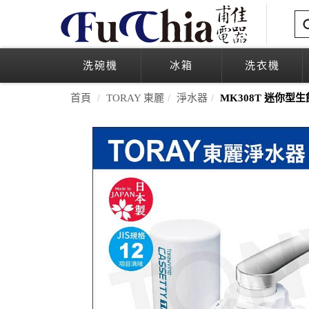
洗碗機
冰箱
洗衣機
首頁
TORAY 東麗
淨水器
MK308T 迷你型