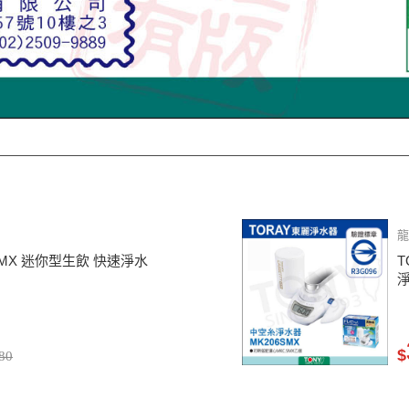
龍
9SMX 迷你型生飲 快速淨水
T
$
80