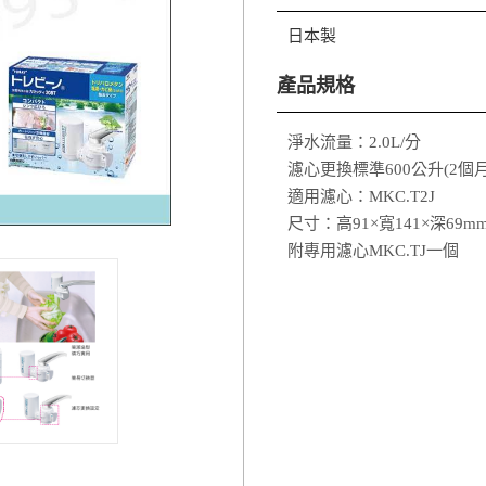
日本製
產品規格
淨水流量：2.0L/分
濾心更換標準600公升(2個月 
適用濾心：MKC.T2J
尺寸：高91×寬141×深69m
附專用濾心MKC.TJ一個