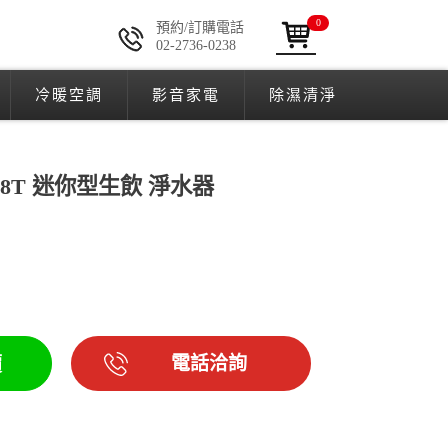
0
預約/訂購電話
02-2736-0238
冷暖空調
影音家電
除濕清淨
308T 迷你型生飲 淨水器
電話洽詢
價