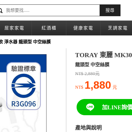
搜尋
居家家電
紅酒櫃
健康家電
烹調家電
生飲 淨水器 龍頭型 中空絲膜
TORAY 東麗 MK
龍頭型 中空絲膜
NT$ 2,880元
1,880
NT$
元
加LINE詢
產地與說明