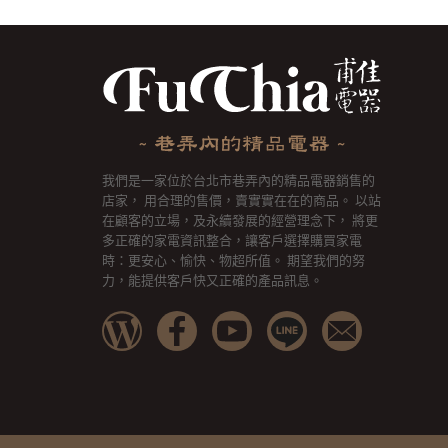
我們是一家位於台北市巷弄內的精品電器銷售的
店家， 用合理的售價，賣實實在在的商品。 以站
在顧客的立場，及永續發展的經營理念下， 將更
多正確的家電資訊整合，讓客戶選擇購買家電
時：更安心、愉快、物超所值。 期望我們的努
力，能提供客戶快又正確的產品訊息。