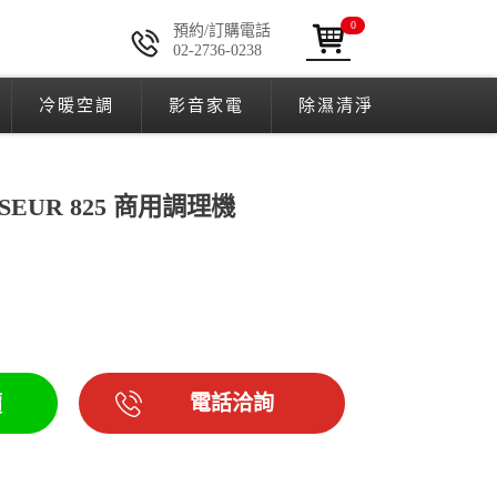
0
預約/訂購電話
02-2736-0238
冷暖空調
影音家電
除濕清淨
ISSEUR 825 商用調理機
電話洽詢
價