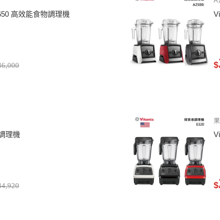
A
ER 650 高效能食物調理機
V
$
6,000
果
跑級調理機
V
$
4,920