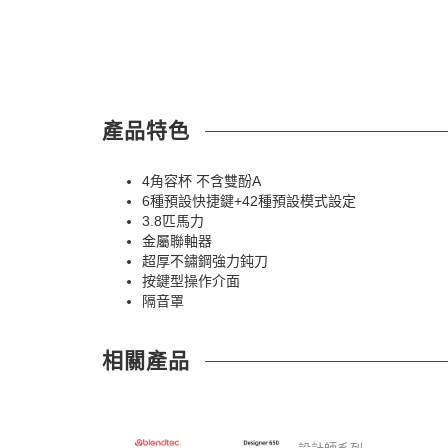
產品特色
4角容杯 不含雙酚A
6種預設快捷鍵+42種預設模式設定
3.8匹馬力
金屬聯軸器
超厚不鏽鋼強力鈍刀
按鍵型操作介面
隔音罩
相關產品