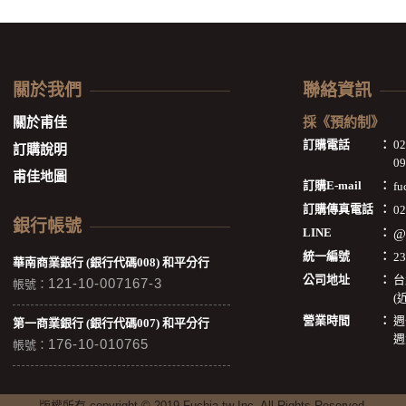
關於我們
聯絡資訊
關於甫佳
採《預約制》
訂購電話
：
0
訂購說明
09
甫佳地圖
訂購E-mail
：
fu
訂購傳真電話
：
02
銀行帳號
LINE
：
@
統一編號
：
2
華南商業銀行 (銀行代碼008) 和平分行
公司地址
：
台
121-10-007167-3
帳號：
(
營業時間
：
週
第一商業銀行 (銀行代碼007) 和平分行
週
176-10-010765
帳號：
版權所有 copyright © 2019 Fuchia.tw Inc. All Rights Reserved.