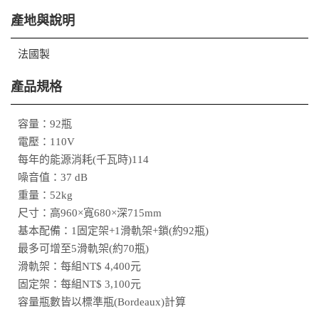
產地與說明
法國製
產品規格
容量：92瓶
電壓：110V
每年的能源消耗(千瓦時)114
噪音值：37 dB
重量：52kg
尺寸：高960×寬680×深715mm
基本配備：1固定架+1滑軌架+鎖(約92瓶)
最多可增至5滑軌架(約70瓶)
滑軌架：每組NT$ 4,400元
固定架：每組NT$ 3,100元
容量瓶數皆以標準瓶(Bordeaux)計算