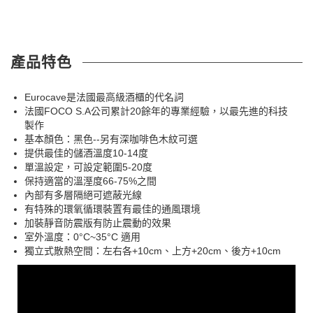
產品特色
Eurocave是法國最高級酒櫃的代名詞
法國FOCO S.A公司累計20餘年的專業經驗，以最先進的科技
製作
基本顏色：黑色--另有深咖啡色木紋可選
提供最佳的儲酒溫度10-14度
單溫設定，可設定範圍5-20度
保持適當的溫溼度66-75%之間
內部有多層隔絕可遮蔽光線
有特殊的環氧循環裝置有最佳的通風環境
加裝靜音防震版有防止震動的效果
室外溫度：0°C~35°C 適用
獨立式散熱空間：左右各+10cm、上方+20cm、後方+10cm