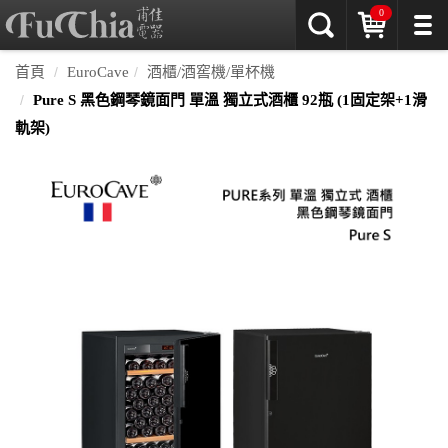
0
首頁
EuroCave
酒櫃/酒窖機/單杯機
Pure S 黑色鋼琴鏡面門 單溫 獨立式酒櫃 92瓶 (1固定架+1滑
軌架)