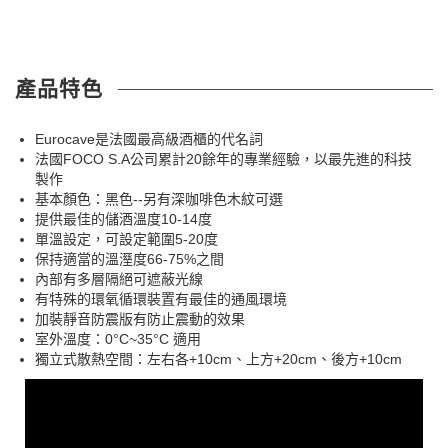
產品特色
Eurocave是法國最高級酒櫃的代名詞
法國FOCO S.A公司累計20餘年的專業經驗，以最先進的科技
製作
基本顏色：黑色--另有深咖啡色木紋可選
提供最佳的儲酒溫度10-14度
單溫設定，可設定範圍5-20度
保持適當的溫溼度66-75%之間
內部有多層隔絕可遮蔽光線
有特殊的環氧循環裝置有最佳的通風環境
加裝靜音防震版有防止震動的效果
室外溫度：0°C~35°C 適用
獨立式散熱空間：左右各+10cm、上方+20cm、後方+10cm