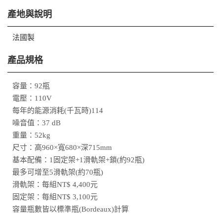
產地與說明
法國製
產品規格
容量：92瓶
電壓：110V
每年的能源消耗(千瓦時)114
噪音值：37 dB
重量：52kg
尺寸：高960×寬680×深715mm
基本配備：1固定架+1滑軌架+鎖(約92瓶)
最多可增至5滑軌架(約70瓶)
滑軌架：每組NT$ 4,400元
固定架：每組NT$ 3,100元
容量瓶數皆以標準瓶(Bordeaux)計算