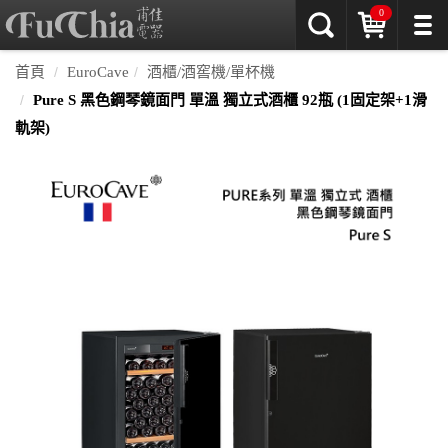
0
首頁
EuroCave
酒櫃/酒窖機/單杯機
Pure S 黑色鋼琴鏡面門 單溫 獨立式酒櫃 92瓶 (1固定架+1滑
軌架)