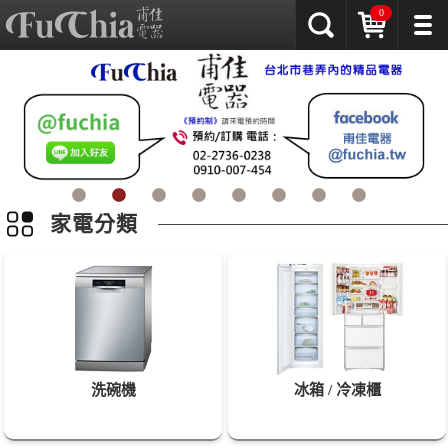
0
家電分類
洗碗機
冰箱 / 冷凍櫃