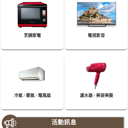
烹調家電
電視影音
冷氣 / 暖氣 / 電風扇
濾水器 / 美容美髮
活
動
訊
息