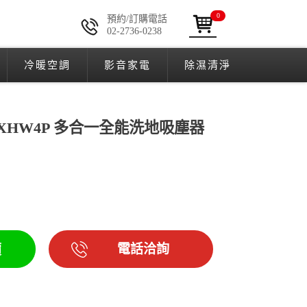
0
預約/訂購電話
02-2736-0238
冷暖空調
影音家電
除濕清淨
PV-XHW4P 多合一全能洗地吸塵器
電話洽詢
價