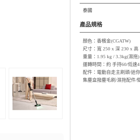
泰國
產品規格
顏色：香檳金(CGATW)
尺寸：寬 250 x 深 230 x 高 1
重量：1.95 kg / 3.3kg(濕拖)
運轉時間：約 手持60/低速45
配件：電動自走主刷頭/迷你
集塵盒撥塵毛刷/濕拖配件/