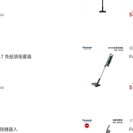
$
90
吸
K11T 免紙袋吸塵器
P
$
90
5 掃拖機器人
P