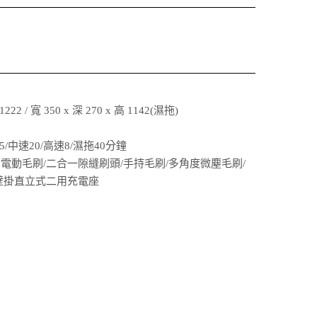
222 / 寬 350 x 深 270 x 高 1142(濕拖)
/中速20/高速8/濕拖40分鐘
電動毛刷/二合一隙縫刷頭/手持毛刷/多角度微塵毛刷/
壁掛直立式二用充電座