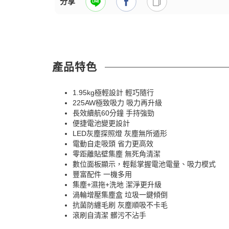
分享
產品特色
1.95kg極輕設計 輕巧隨行
225AW極致吸力 吸力再升級
長效續航60分鐘 手持強勁
便捷電池變更設計
LED灰塵探照燈 灰塵無所遁形
電動自走吸頭 省力更高效
零距離貼壁集塵 無死角清潔
數位面板顯示，輕鬆掌握電池電量、吸力模式
豐富配件 一機多用
集塵+濕拖+洗地 潔淨更升級
渦輪增壓集塵盒 垃圾一鍵傾倒
抗菌防纏毛刷 灰塵順吸不卡毛
滾刷自清潔 髒污不沾手