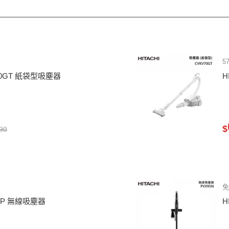
5
P90GT 紙袋型吸塵器
H
$
90
H4P 無線吸塵器
H