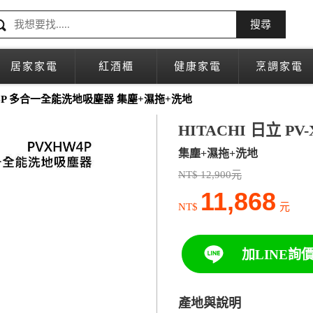
搜尋
居家家電
紅酒櫃
健康家電
烹調家電
W4P 多合一全能洗地吸塵器 集塵+濕拖+洗地
HITACHI 日立 
集塵+濕拖+洗地
NT$ 12,900元
11,868
NT$
元
加LINE詢
產地與說明