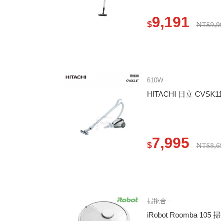
9,191
$
NT$9,9
610W
HITACHI 日立 CVS
7,995
$
NT$8,6
掃拖合一
iRobot Roomba 10