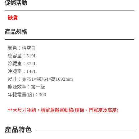
促銷活動
缺貨
產品規格
顏色：晴空白
總容量：519L
冷藏室：372L
冷凍室：147L
尺寸：寬751×深764×高1692mm
能源效率：第一級
年耗電量(度)：300
**大尺寸冰箱，請留意搬運動線(樓梯、門寬度及高度)
產品特色