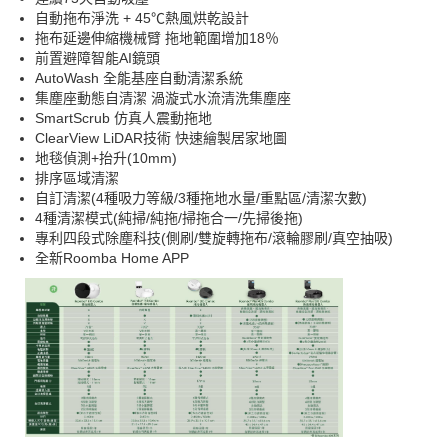
自動拖布淨洗 + 45℃熱風烘乾設計
拖布延邊伸縮機械臂 拖地範圍增加18％
前置避障智能AI鏡頭
AutoWash 全能基座自動清潔系統
集塵座動態自清潔 渦漩式水流清洗集塵座
SmartScrub 仿真人震動拖地
ClearView LiDAR技術 快速繪製居家地圖
地毯偵測+抬升(10mm)
排序區域清潔
自訂清潔(4種吸力等級/3種拖地水量/重點區/清潔次數)
4種清潔模式(純掃/純拖/掃拖合一/先掃後拖)
專利四段式除塵科技(側刷/雙旋轉拖布/滾輪膠刷/真空抽吸)
全新Roomba Home APP