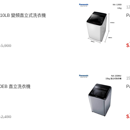
1
-V110LB 變頻直立式洗衣機
P
$
5,900
1
-110EB 直立洗衣機
P
$
2,490