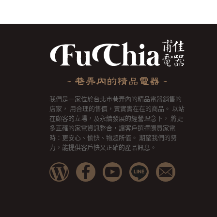
我們是一家位於台北市巷弄內的精品電器銷售的
店家， 用合理的售價，賣實實在在的商品。 以站
在顧客的立場，及永續發展的經營理念下， 將更
多正確的家電資訊整合，讓客戶選擇購買家電
時：更安心、愉快、物超所值。 期望我們的努
力，能提供客戶快又正確的產品訊息。