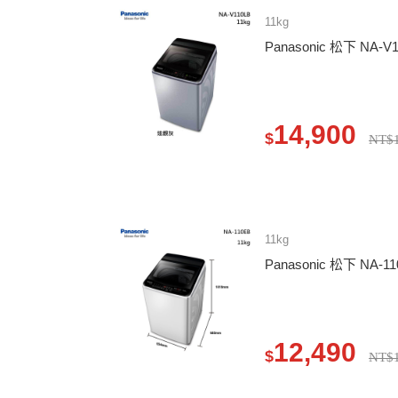
11kg
Panasonic 松下 NA
14,900
$
NT$1
11kg
Panasonic 松下 NA
12,490
$
NT$1