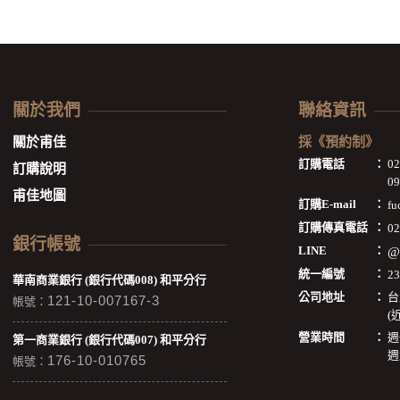
關於我們
聯絡資訊
關於甫佳
採《預約制》
訂購電話
：
0
訂購說明
09
甫佳地圖
訂購E-mail
：
fu
訂購傳真電話
：
02
銀行帳號
LINE
：
@
統一編號
：
2
華南商業銀行 (銀行代碼008) 和平分行
公司地址
：
台
121-10-007167-3
帳號：
(
營業時間
：
週
第一商業銀行 (銀行代碼007) 和平分行
週
176-10-010765
帳號：