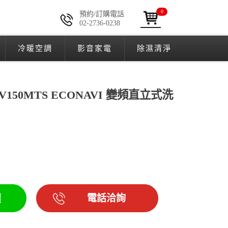
0
預約/訂購電話
02-2736-0238
冷暖空調
影音家電
除濕清淨
NA-V150MTS ECONAVI 變頻直立式洗
電話洽詢
價