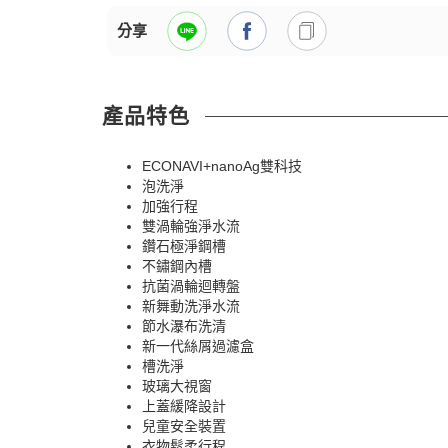
分享
產品特色
ECONAVI+nanoAg雙科技
泡洗淨
加強行程
雙渦輪強淨水流
鑽石極淨鋼槽
不鏽鋼內槽
抗菌渦輪迴轉盤
新舞動洗淨水流
節水瀑布洗清
新一代絲屑過濾盒
槽洗淨
玻璃大視窗
上蓋緩降設計
兒童安全裝置
衣物鬆柔行程