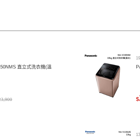
1
-V150NMS 直立式洗衣機(溫
P
$
3,900
1