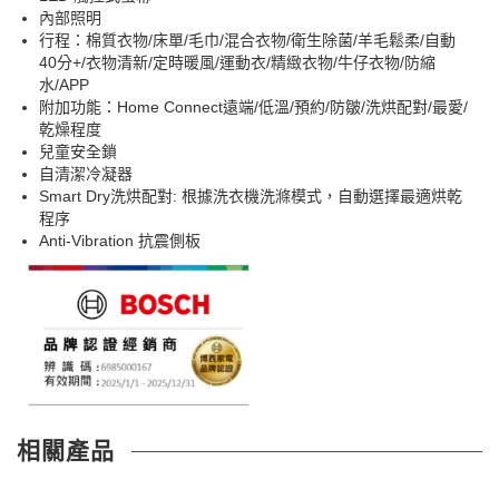
內部照明
行程：棉質衣物/床單/毛巾/混合衣物/衛生除菌/羊毛鬆柔/自動
40分+/衣物清新/定時暖風/運動衣/精緻衣物/牛仔衣物/防縮
水/APP
附加功能：Home Connect遠端/低溫/預約/防皺/洗烘配對/最愛/
乾燥程度
兒童安全鎖
自清潔冷凝器
Smart Dry洗烘配對: 根據洗衣機洗滌模式，自動選擇最適烘乾
程序
Anti-Vibration 抗震側板
相關產品