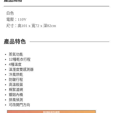
白色
電壓：110V
尺寸：高101 x 寬72 x 深82cm
產品特色
蒸氣功能
12種乾衣行程
4種溫度
溫溼度雙感測器
冷風烘乾
防皺行程
高溫殺菌
棉絮濾網
鍍鋁內桶
排風偵測
可改開門方向