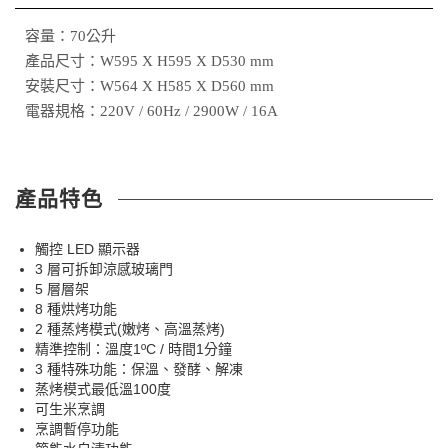
容量：70公升
產品尺寸：W595 X H595 X D530 mm
安裝尺寸：W564 X H585 X D560 mm
電器規格：220V / 60Hz / 2900W / 16A
產品特色
觸控 LED 顯示器
3 層可拆卸涼感玻璃門
5 層層架
8 種烘烤功能
2 種蒸烤模式(嫩烤、高溫蒸烤)
精準控制：溫度1ºC / 時間1分鐘
3 種特殊功能：保溫、發酵、解凍
蒸烤模式最低溫100度
可生米烹調
烹調暫停功能