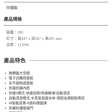
中國製
產品規格
容量：20L
尺寸：寬447 x 深347 x 高281 mm
功率：1150W
產品特色
無轉盤大空間
電子式觸控面板
全平面陶瓷面板
抗菌防鏽內腔
快捷3模式-快速加熱/快速解凍/自動清潔
自動清潔模式-水蒸氣殺菌去味 頑固油漬輕鬆擦拭
AI智能菜單-8道料理選擇
多層防護玻璃門