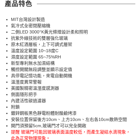
產品特色
MIT台灣設計製造
氣冷式全密閉壓縮機
二側LED 3000°K黃光條燈設計柔和照明
抗紫外線技術的雙層強化玻璃
原木紅酒層板，上下可調式層架
溫度設定範圍 10~18度C
濕度設定範圍 65~75%RH
新型專利無水加濕結構
觸控開關無段調整並顯示設定值
具停電記憶功能，來電自動開機
溫溼度異常警報
美國製精密溫溼度感測器
側面隱形把手
內建活性碳過濾器
附鎖
鍍鋅鋼板黑色靜電粉體耐酸鹼烤漆
安裝位置保留後方10cm、上方10cm、左右各10cm散熱空間
開門須預留5cm,玻璃門才可以完全開啟
提醒 玻璃門可能因玻璃表面溫度較低，而產生凝結水滴現象，
此為正常物理現象。