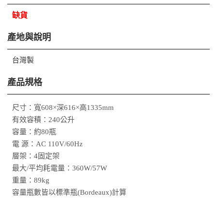
缺貨
產地與說明
台灣製
產品規格
尺寸：寬608×深616×高1335mm
有效容積：240公升
容量：約80瓶
電 源：AC 110V/60Hz
層架：4固定架
最大/平均耗電量：360W/57W
重量：89kg
容量瓶數皆以標準瓶(Bordeaux)計算