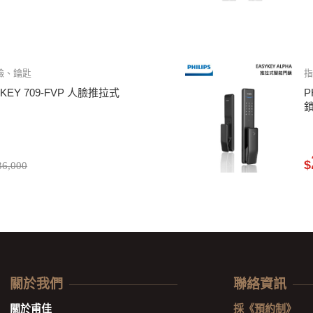
臉、鑰匙
YKEY 709-FVP 人臉推拉式
P
$
6,000
關於我們
聯絡資訊
關於甫佳
採《預約制》