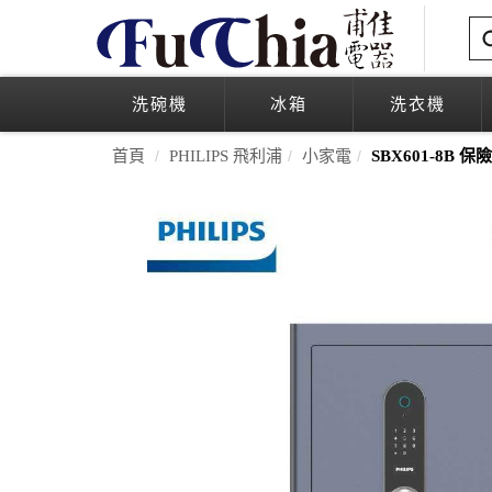
洗碗機
冰箱
洗衣機
首頁
PHILIPS 飛利浦
小家電
SBX601-8B 