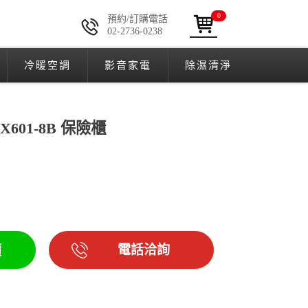
0
預約/訂購電話
02-2736-0238
冷暖空調
影音家電
除濕清淨
BX601-8B 保險櫃
電話洽詢
價