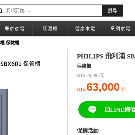
搜尋
居家家電
紅酒櫃
健康家電
烹調家電
保險櫃 保險櫃
PHILIPS 飛利浦 S
保險櫃
NT$ 70,000元
63,000
NT$
元
加LINE詢
促銷活動