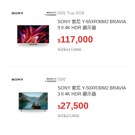
65吋 True RGB
SONY 索尼 Y-65XR90M2 BRAVIA
9 II 4K HDR 顯示器
117,000
$
NT$117,900
50吋
SONY 索尼 Y-50XR30M2 BRAVIA
3 II 4K HDR 顯示器
27,500
$
NT$27,900