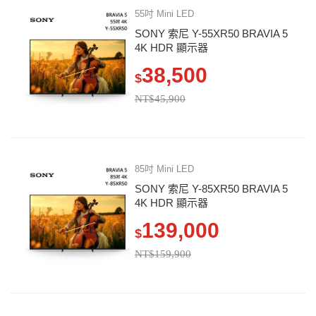
55吋 Mini LED
SONY 索尼 Y-55XR50 BRAVIA 5
4K HDR 顯示器
38,500
$
NT$45,900
85吋 Mini LED
SONY 索尼 Y-85XR50 BRAVIA 5
4K HDR 顯示器
139,000
$
NT$159,900