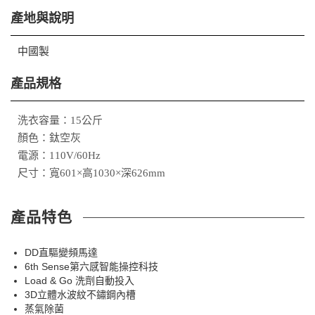
產地與說明
中國製
產品規格
洗衣容量：15公斤
顏色：鈦空灰
電源：110V/60Hz
尺寸：寬601×高1030×深626mm
產品特色
DD直驅變頻馬達
6th Sense第六感智能操控科技
Load & Go 洗劑自動投入
3D立體水波紋不鏽鋼內槽
蒸氣除菌