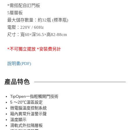
*需搭配自訂門板
5層層板
最大儲存數量：約32瓶 (標準瓶)
電壓：220V / 60Hz
尺寸：寬60×深56.5×高82-88cm
*不可獨立擺放 *安裝費另計
說明書(PDF)
產品特色
TipOpen一指輕觸開門技術
5 ～20℃溫區設定
微電腦溫度控制系統
箱內異常升溫警示聲
溫度顯示
滑軌式外拉隔層板