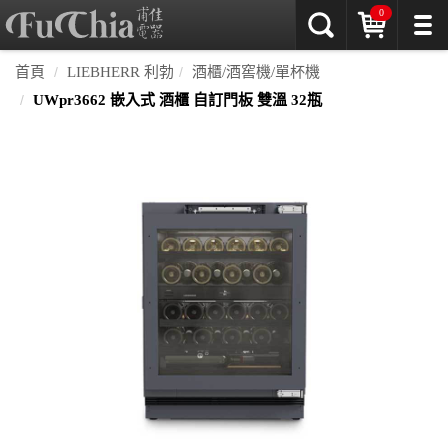
0
首頁
LIEBHERR 利勃
酒櫃/酒窖機/單杯機
UWpr3662 嵌入式 酒櫃 自訂門板 雙溫 32瓶